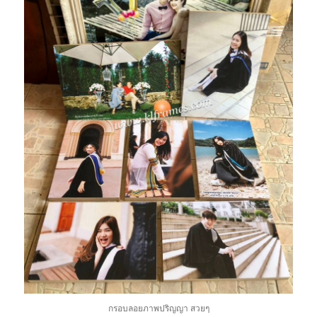
กรอบลอยภาพปริญญา สวยๆ