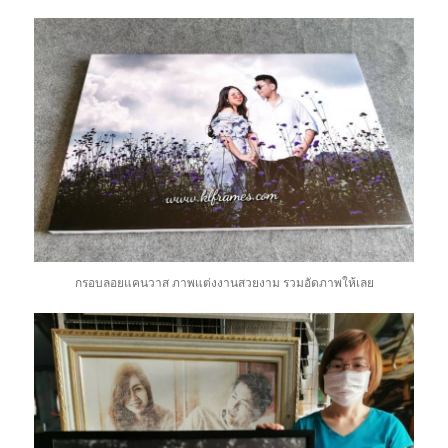
กรอบลอยแคนวาส ภาพแต่งงานสวยงาม รวมอัดภาพให้เลย