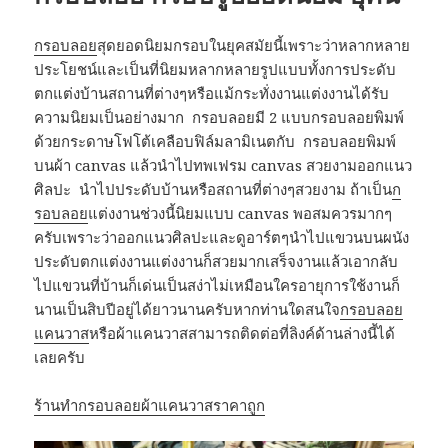
กรอบลอย
สุดยอดนิยมกรอบในยุคสมัยนี้เพราะว่าหลากหลาย
ประโยชน์และเป็นที่นิยมหลากหลายรูปแบบทั้งการประดับ
ตกแต่งบ้านสถานที่ต่างๆหรือแม้กระทั่งงานแต่งงานได้รับ
ความนิยมเป็นอย่างมาก กรอบลอยมี 2 แบบกรอบลอยพิมพ์
ด้วยกระดาษโฟโต้เคลือบฟิล์มลามิเนตกับ กรอบลอยพิมพ์
บนผ้า canvas แล้วนำไปทพเฟรม canvas สวยงามออกแนว
ศิลปะ นำไปประดับบ้านหรือสถานที่ต่างๆสวยงาม ถ้าเป็น
ก
รอบลอย
แต่งงานช่วงนี้นิยมแบบ canvas พอสมควรมากๆ
ครับเพราะว่าออกแนวศิลปะและดูอาร์ตๆนำไปแขวนบนผนัง
ประดับตกแต่งงานแต่งงานก็สวยมากเสร็จงานแล้วเอากลับ
ไปแขวนที่บ้านก็เด่นเป็นสง่าไม่เหมือนใครอายุการใช้งานก็
นานเป็นสิบปีอยู่ได้ยาวนานครับหากท่านใดสนใจ
กรอบลอย
แคนวาส
หรือผ้าแคนวาสสามารถติดต่อที่ลิงค์ด้านล่างนี้ได้
เลยครับ
ร้านทำกรอบลอยผ้าแคนวาสราคาถูก